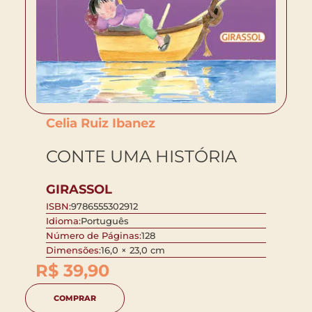
Celia Ruiz Ibanez
CONTE UMA HISTÓRIA
GIRASSOL
ISBN:
9786555302912
Idioma:
Português
Número de Páginas:
128
Dimensões:
16,0 × 23,0 cm
R$
39,90
COMPRAR