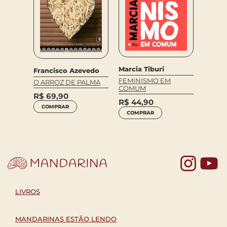
Edwar
Marcia Tiburi
Francisco Azevedo
mos
A IRA 
FEMINISMO EM
O ARROZ DE PALMA
COMUM
R$
94
R$
69,90
R$
44,90
COM
COMPRAR
COMPRAR
Yo
LIVROS
MANDARINAS ESTÃO LENDO