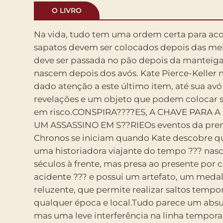
O LIVRO
Na vida, tudo tem uma ordem certa para aco
pontualmente para não estragar nada, e ainda
sapatos devem ser colocados depois das meia
ascensão de um culto religioso bastante p
deve ser passada no pão depois da manteiga
ameaça afetar o universo como o conhecemos.A
nascem depois dos avós. Kate Pierce-Keller 
tempo sempre fascinou o ser humano e foi te
dado atenção a este último item, até sua avó
que marcaram época como o clássico A Máquin
revelações e um objeto que podem colocar s
de H. G. Wells, O Fim da Eternidade, de Isaac A
em risco.CONSPIRA????ES, A CHAVE PARA 
mais querido da década de oitenta, De Volta 
UM ASSASSINO EM S??RIEOs eventos da prem
o cult que impressionou uma geração, Donni
Chronos se iniciam quando Kate descobre qu
mundo já quis mudar alguma coisa do seu pas
uma historiadora viajante do tempo ??? nas
difícil calcular o impacto disso no presente. A
séculos à frente, mas presa ao presente por
quem decide que essa mudança pode ser fei
acidente ??? e possui um artefato, um meda
outros dilemas são construídos e trabalhados d
reluzente, que permite realizar saltos tempor
afiada por Rysa Walker em seu romance de estr
qualquer época e local.Tudo parece um absur
chega ao Brasil pela DarkSide® Books e
mas uma leve interferência na linha tempora
especial que vai durar séculos ??? e deix