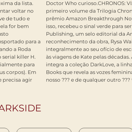
xima da lista.
 DO TEMPO, o
ntar voltar no
 ganhador do
ve de tudo e
 2013 e, com
 ela for bem
pela Skyscape
usto
om o
ansportado para a
ou a se dedicar
uando a Roda
 continuidade
erial killer H.
 autora também
cialmente para
l da DarkSide®
eus corpos). Em
rpreendentes do
e precisa agir
nosso ??? e de qualquer outro ???
ARKSIDE