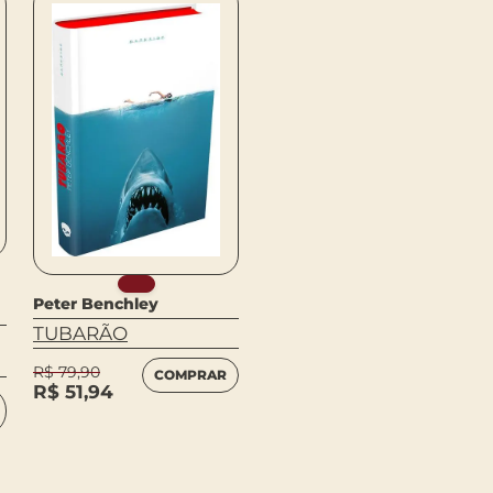
Brad Dukes
Peter Benchley
TWIN PEAKS:
TUBARÃO
ARQUIVOS E
R$
79,90
MEMÓRIAS
COMPRAR
R$
51,94
R$
69,90
LEIA
MAIS
R$
45,44