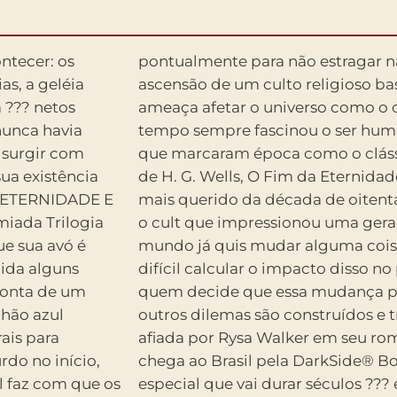
ntecer: os
 impedir a
s, a geléia
oderoso que
 ??? netos
 viagem no
nunca havia
ma de obras
 surgir com
a do Tempo,
ua existência
simov, o filme
A ETERNIDADE E
para o Futuro, e
iada Trilogia
e Darko. Todo
e sua avó é
sado, mas é
cida alguns
lém do mais,
 conta de um
ta? Esses e
lhão azul
e maneira
ais para
eia, que
do no início,
m uma edição
l faz com que os
aria até mesmo o