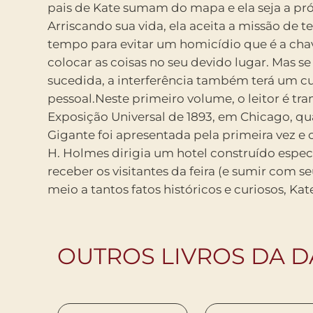
pais de Kate sumam do mapa e ela seja a pró
Doctor Who curioso.CHRONOS: VIAJANTES
Arriscando sua vida, ela aceita a missão de te
primeiro volume da Trilogia Chronos, foi
tempo para evitar um homicídio que é a cha
prêmio Amazon Breakthrough Novel Award em
colocar as coisas no seu devido lugar. Mas se
isso, recebeu o sinal verde para ser impresso 
sucedida, a interferência também terá um c
Publishing, um selo editorial da Amazon. C
pessoal.Neste primeiro volume, o leitor é tr
reconhecimento da obra, Rysa Walker pass
Exposição Universal de 1893, em Chicago, q
integralmente ao seu ofício de escritora e deu
Gigante foi apresentada pela primeira vez e o s
às viagens de Kate pelas décadas. Agora, a
H. Holmes dirigia um hotel construído espe
integra a coleção DarkLove, a linha editoria
receber os visitantes da feira (e sumir com s
Books que revela as vozes femininas mais su
meio a tantos fatos históricos e curiosos, Kat
OUTROS LIVROS DA D