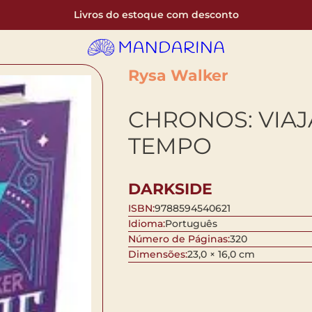
Livros do estoque com desconto
Rysa Walker
CHRONOS: VIAJ
TEMPO
DARKSIDE
ISBN:
9788594540621
Idioma:
Português
Número de Páginas:
320
Dimensões:
23,0 × 16,0 cm