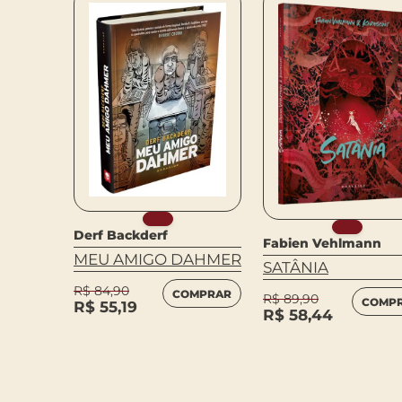
Derf Backderf
Fabien Vehlmann
MEU AMIGO DAHMER
SATÂNIA
E
R$
84,90
COMPRAR
R$
89,90
COMP
R$
55,19
R$
58,44
MPRAR