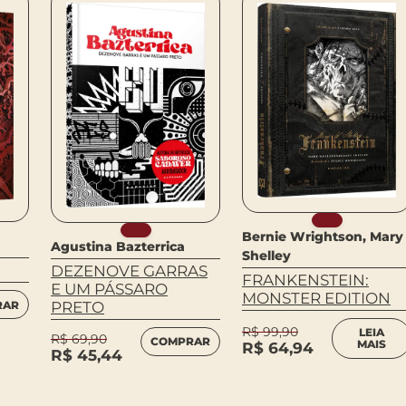
Bernie Wrightson, Mary
Agustina Bazterrica
Shelley
DEZENOVE GARRAS
FRANKENSTEIN:
E UM PÁSSARO
MONSTER EDITION
PRETO
RAR
R$
99,90
LEIA
R$
69,90
COMPRAR
MAIS
R$
64,94
R$
45,44