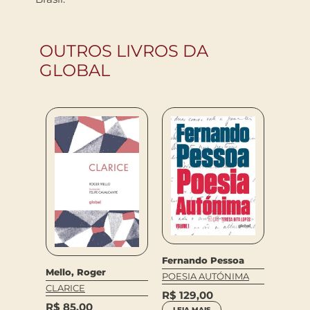
OUTROS LIVROS DA
GLOBAL
Fernando Pessoa
a
Gregor
Mello, Roger
POESIA AUTÓNIMA
MELHO
CLARICE
R$
129,00
GREGÓ
R$
85,00
LEIA MAIS