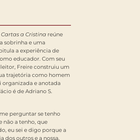
,
Cartas a Cristina
reúne
ua sobrinha e uma
pitula a experiência de
 como educador. Com seu
eitor, Freire construiu um
 sua trajetória como homem
i organizada e anotada
fácio é de Adriano S.
 me perguntar se tenho
ue não a tenho, que
, eu sei e digo porque a
ia dos outros e a nossa,