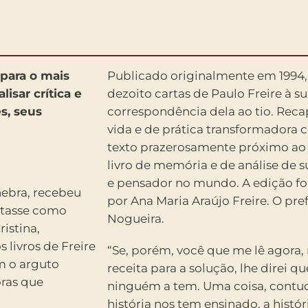
 para o mais
Publicado originalmente em 1994
isar crítica e
dezoito cartas de Paulo Freire à s
s, seus
correspondência dela ao tio. Reca
vida e de prática transformadora
texto prazerosamente próximo ao l
livro de memória e de análise de
e pensador no mundo. A edição fo
nebra, recebeu
por Ana Maria Araújo Freire. O pre
ntasse como
Nogueira.
istina,
 livros de Freire
“Se, porém, você que me lê agora,
m o arguto
receita para a solução, lhe direi q
oras que
ninguém a tem. Uma coisa, contudo
história nos tem ensinado, a histór