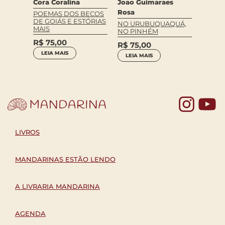
Campo
Cora Coralina
Joao Guimaraes
Rosa
ROSA 
POEMAS DOS BECOS
SEU
DE GOIÁS E ESTÓRIAS
NO URUBUQUAQUÁ,
R$
65
MAIS
NO PINHÉM
LEIA 
R$
75,00
R$
75,00
LEIA MAIS
LEIA MAIS
Yo
LIVROS
MANDARINAS ESTÃO LENDO
A LIVRARIA MANDARINA
AGENDA