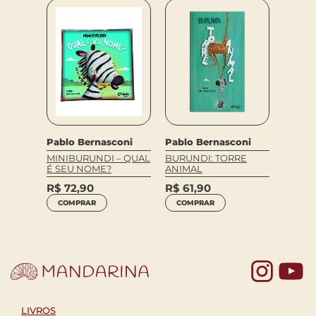
Pablo Bernasconi
Pablo Bernasconi
MINIBURUNDI – QUAL
BURUNDI: TORRE
É SEU NOME?
ANIMAL
R$
72,90
R$
61,90
COMPRAR
COMPRAR
Yo
LIVROS