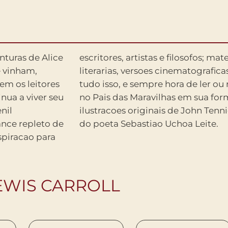
nturas de Alice
ma de adaptacoes
e vinham,
iante. Por
em os leitores
nturas de Alice
inua a viver seu
– com direito as
nil
ucao
ance repleto de
do poeta Sebastiao Uchoa Leite.
nspiracao para
EWIS CARROLL