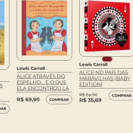
Lewis Carroll
Lewis Carroll
ALICE NO PAÍS DAS
ALICE ATRAVÉS DO
MARAVILHAS (BABY
ESPELHO… E O QUE
EDITION)
S
ELA ENCONTROU LÁ
R$
54,90
COMPRAR
R$
69,90
R$
35,69
COMPRAR
RAR