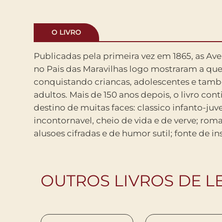
O LIVRO
Publicadas pela primeira vez em 1865, as Ave
escritores, artistas e filosofos; materia-pri
no Pais das Maravilhas logo mostraram a qu
literarias, versoes cinematograficas e assim por d
conquistando criancas, adolescentes e tamb
tudo isso, e sempre hora de ler ou reler as Ave
adultos. Mais de 150 anos depois, o livro cont
no Pais das Maravilhas em sua forma integral 
destino de muitas faces: classico infanto-juve
ilustracoes originais de John Tenniel e na belissima trad
incontornavel, cheio de vida e de verve; rom
alusoes cifradas e de humor sutil; fonte de i
OUTROS LIVROS DE L