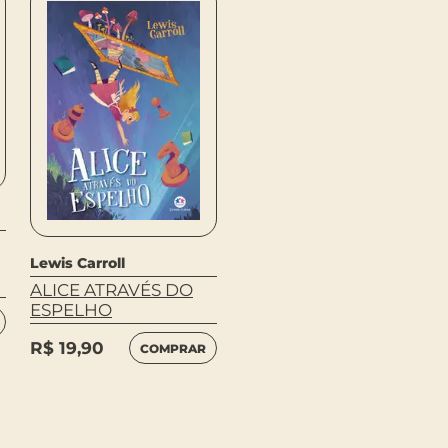
Lewis Carroll
ALICE NO JARDIM DE
Lewis Carroll
INFÂNCIA
ALICE ATRAVÉS DO
ESPELHO
R$
75,00
COMPRAR
R$
19,90
COMPRAR