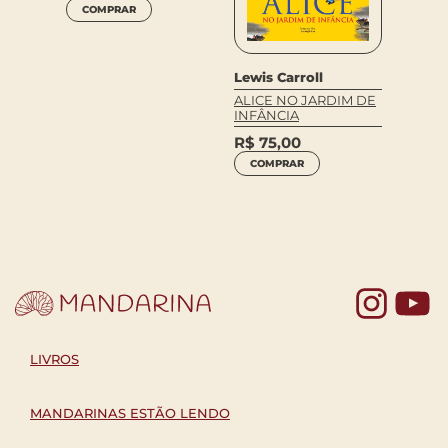
COMPRAR
Lewis Carroll
 DAS
BABY
ALICE NO JARDIM DE
Lewis 
INFÂNCIA
AVENT
R$
75,00
NO PA
MARAV
COMPRAR
R$
62
COM
Yo
LIVROS
MANDARINAS ESTÃO LENDO