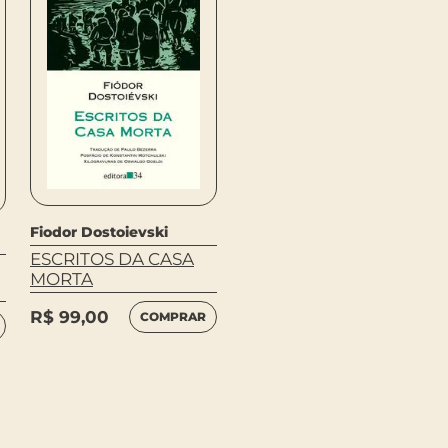
Fiodor Dostoievski
Erich Auerbach
ESCRITOS DA CASA
DANTE COMO POETA
MORTA
DO MUNDO
TERRENO
R$
99,00
COMPRAR
R$
86,00
COMPRAR