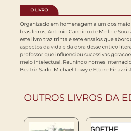
O LIVRO
Organizado em homenagem a um dos maior
brasileiros como Alfredo Bosi, Walnice Noguei
brasileiros, Antonio Candido de Mello e Souza
Miguel Wisnik, Ismail Xavier e Luiz Felipe de 
este livro traz trinta e sete ensaios que abor
obra ilumina novos aspectos sobre a enorme con
aspectos da vida e da obra desse critico liter
Antonio Candido para a nossa cultura. O vol
professor que influenciou sucessivas geraco
um texto inedito do homenageado, Como e 
meio intelectual. Reunindo nomes internac
Beatriz Sarlo, Michael Lowy e Ettore Finazzi-
OUTROS LIVROS DA E