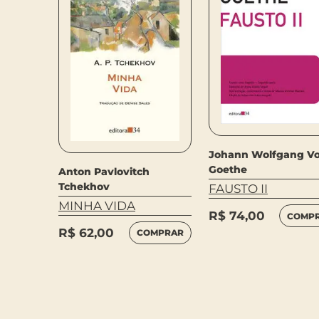
Johann Wolfgang V
Goethe
Anton Pavlovitch
Tchekhov
FAUSTO II
MPRAR
MINHA VIDA
R$
74,00
COMP
R$
62,00
COMPRAR