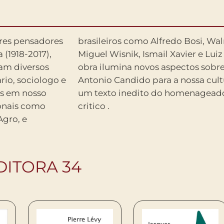
es pensadores
ra Galvao, Jose
 (1918-2017),
Alencastro, a
dam diversos
tribuicao de
ario, sociologo e
ume inclui ainda
es em nosso
porque sou
ionais como
critico .
Agro, e
DITORA 34