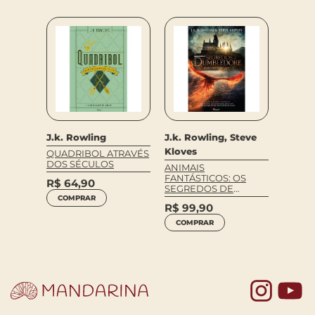
J.k. Rowling
J.k. Rowling, Steve
J.k. R
Kloves
QUADRIBOL ATRAVÉS
HARRY
RDO
DOS SÉCULOS
CÁLIC
ANIMAIS
FANTÁSTICOS: OS
R$
64,90
R$
99
SEGREDOS DE
COMPRAR
DUMBLEDORE
COM
R$
99,90
COMPRAR
Yo