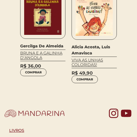
Gercilga De Almeida
Alicia Acosta, Luis
BRUNA E A GALINHA
Amavisca
ABREM
D’ANGOLA
VIVA AS UNHAS
ZOOM 
COLORIDAS!
R$
36,00
R$
31
R$
49,90
COMPRAR
COM
COMPRAR
Yo
LIVROS