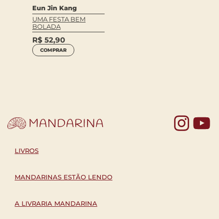
Eun Jin Kang
UMA FESTA BEM
Kiusam
BOLADA
ALO
OMO-O
R$
52,90
DE PR
COMPRAR
PRÍNC
R$
59
COM
Yo
LIVROS
MANDARINAS ESTÃO LENDO
A LIVRARIA MANDARINA