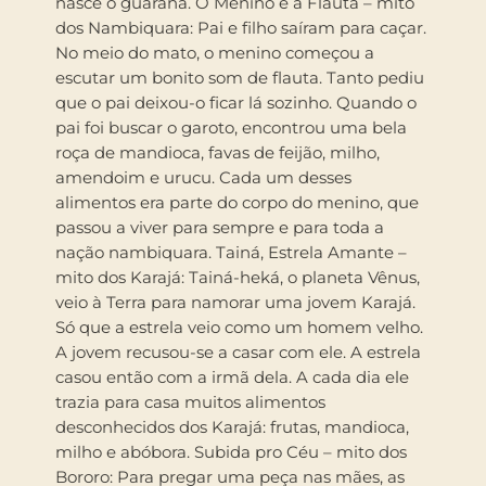
nasce o guaraná. O Menino e a Flauta – mito
dos Nambiquara: Pai e filho saíram para caçar.
No meio do mato, o menino começou a
escutar um bonito som de flauta. Tanto pediu
que o pai deixou-o ficar lá sozinho. Quando o
pai foi buscar o garoto, encontrou uma bela
roça de mandioca, favas de feijão, milho,
amendoim e urucu. Cada um desses
alimentos era parte do corpo do menino, que
passou a viver para sempre e para toda a
nação nambiquara. Tainá, Estrela Amante –
mito dos Karajá: Tainá-heká, o planeta Vênus,
veio à Terra para namorar uma jovem Karajá.
Só que a estrela veio como um homem velho.
A jovem recusou-se a casar com ele. A estrela
casou então com a irmã dela. A cada dia ele
trazia para casa muitos alimentos
desconhecidos dos Karajá: frutas, mandioca,
milho e abóbora. Subida pro Céu – mito dos
Bororo: Para pregar uma peça nas mães, as