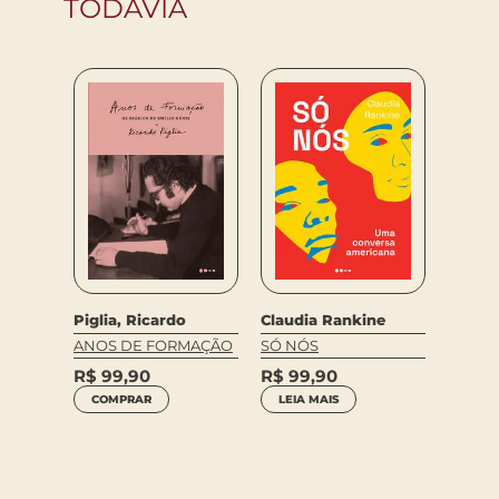
TODAVIA
Piglia, Ricardo
Claudia Rankine
Julian
erson
ANOS DE FORMAÇÃO
SÓ NÓS
PRISÕ
R$
99,90
R$
99,90
SMO
R$
39
COMPRAR
LEIA MAIS
COM