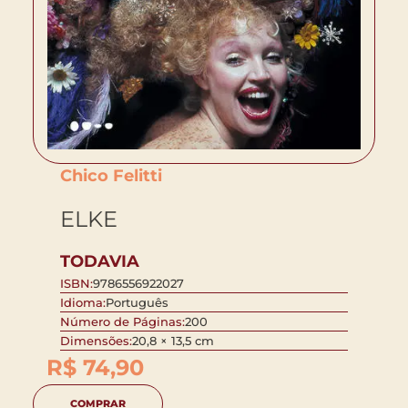
Chico Felitti
ELKE
TODAVIA
ISBN:
9786556922027
Idioma:
Português
Número de Páginas:
200
Dimensões:
20,8 × 13,5 cm
R$
74,90
COMPRAR