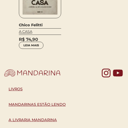
Chico Felitti
A CASA
R$
74,90
LEIA MAIS
Yo
LIVROS
MANDARINAS ESTÃO LENDO
A LIVRARIA MANDARINA