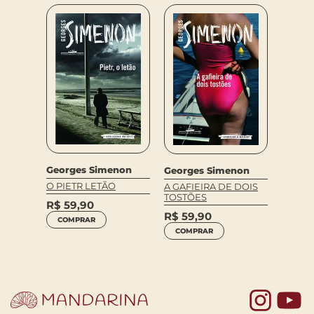
Georges Simenon
Georges Simenon
non
Georg
O PIETR LETÃO
A GAFIEIRA DE DOIS
O CAV
TOSTÕES
PROVI
R$
59,90
R$
59,90
R$
59
COMPRAR
COMPRAR
COM
Yo