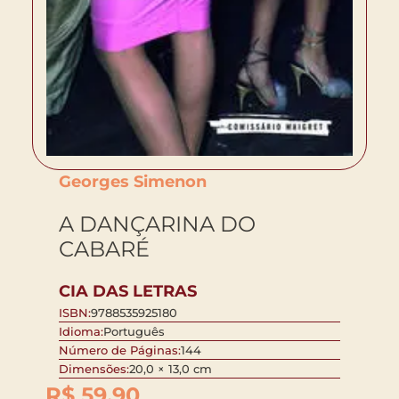
Georges Simenon
A DANÇARINA DO
CABARÉ
CIA DAS LETRAS
ISBN:
9788535925180
Idioma:
Português
Número de Páginas:
144
Dimensões:
20,0 × 13,0 cm
R$
59,90