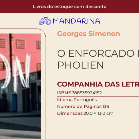
Livros do estoque com desconto
Georges Simenon
O ENFORCADO D
PHOLIEN
COMPANHIA DAS LET
ISBN:
9788535924152
Idioma:
Português
Número de Páginas:
136
Dimensões:
20,0 × 13,0 cm