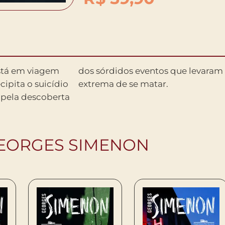
está em viagem
em à decisão
cipita o suicídio
extrema de se matar.
pela descoberta
GEORGES SIMENON