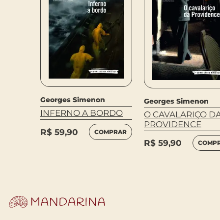
n
Georges Simenon
Georges Simenon
S
INFERNO A BORDO
O CAVALARIÇO D
PROVIDENCE
R$
59,90
COMPRAR
MPRAR
R$
59,90
COMP