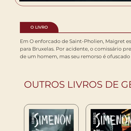
O LIVRO
Em O enforcado de Saint-Pholien, Maigret 
dos sórdidos eventos que levaram o hom
para Bruxelas. Por acidente, o comissário pre
de um homem, mas seu remorso é ofuscado 
OUTROS LIVROS DE 