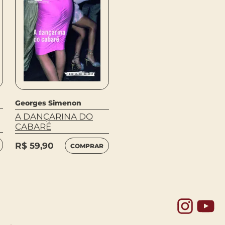
Georges Simenon
Georges Simenon
A NEVE ESTAVA SUJA
A DANÇARINA DO
CABARÉ
R$
59,90
COMPRAR
R$
59,90
COMPRAR
Yo