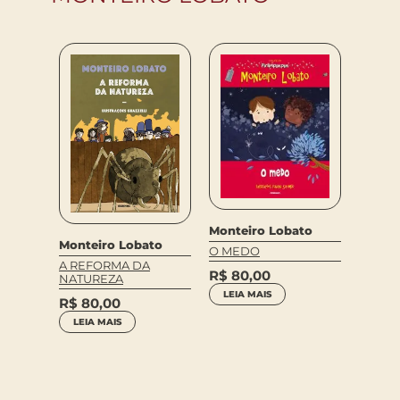
Monteiro Lobato
to
Monteiro Lobato
Monte
O MEDO
ICA E
ATO –
A REFORMA DA
A CHA
R$
80,00
CAPAU
NATUREZA
TAMA
LEIA MAIS
R$
80,00
R$
79
LEIA MAIS
LEIA 