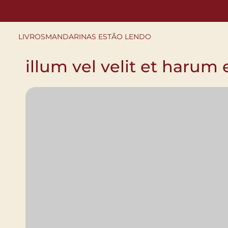
Pular
para
o
conteúdo
LIVROS
MANDARINAS ESTÃO LENDO
illum vel velit et harum 