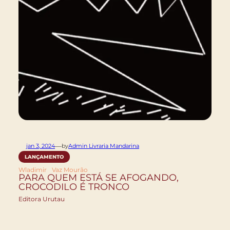
—
jan 3, 2024
by
Admin Livraria Mandarina
LANÇAMENTO
Wladimir Vaz Mourão
PARA QUEM ESTÁ SE AFOGANDO,
CROCODILO É TRONCO
Editora Urutau