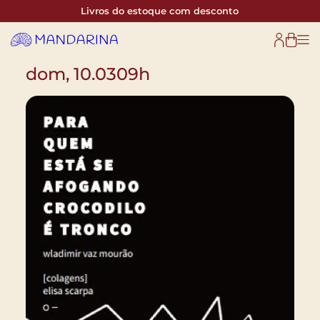
Pular
Livros do estoque com desconto
para
o
conteúdo
dom, 10.03
09h