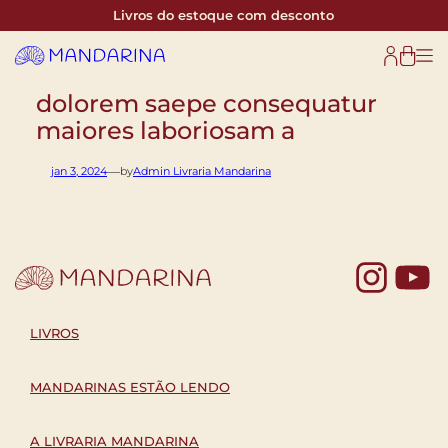
Pular
Livros do estoque com desconto
para
o
conteúdo
dolorem saepe consequatur
maiores laboriosam a
—
jan 3, 2024
by
Admin Livraria Mandarina
Yo
LIVROS
MANDARINAS ESTÃO LENDO
A LIVRARIA MANDARINA