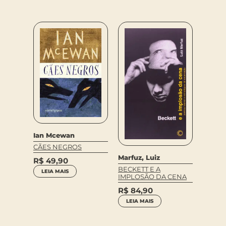
Gustav
Ian Mcewan
MARL
CÃES NEGROS
DA
R$
54
Marfuz, Luiz
DIÇÃO)
R$
49,90
COM
BECKETT E A
LEIA MAIS
IMPLOSÃO DA CENA
R$
84,90
LEIA MAIS