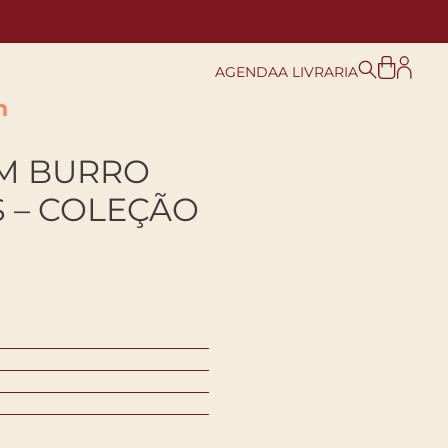
AGENDA
A LIVRARIA
n
M BURRO
 – COLEÇÃO