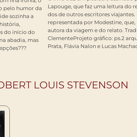
om fina ironia, o
Lapouge, que faz uma leitura do re
do pelo humor da
dos de outros escritores viajantes. 
ide sozinha a
representada por Modestine, que, p
história,
autora da viagem e do relato. Trad
s do início do
ClementeProjeto gráfico: ps.2 arquitetura des
uma abadia, mas
Prata, Flávia Nalon e Lucas Macha
cepções???
OBERT LOUIS STEVENSON