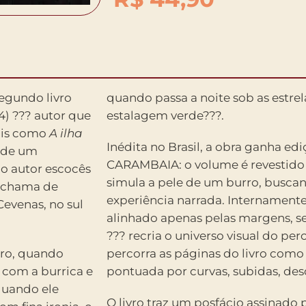
segundo livro
quando passa a noite sob as estre
4) ??? autor que
estalagem verde???.
enis como
A ilha
Inédita no Brasil, a obra ganha ed
e de um
CARAMBAIA: o volume é revestido
elo autor escocês
simula a pele de um burro, buscan
 chama de
experiência narrada. Internamente,
evenas, no sul
alinhado apenas pelas margens, s
??? recria o universo visual do pe
bro, quando
percorra as páginas do livro como
, com a burrica e
pontuada por curvas, subidas, desci
quando ele
O livro traz um posfácio assinado p