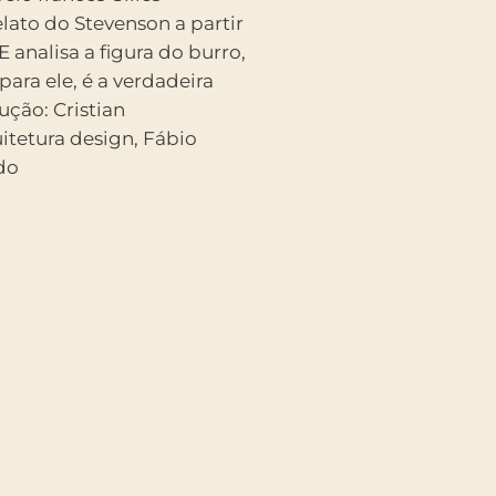
lato do Stevenson a partir
E analisa a figura do burro,
ara ele, é a verdadeira
ução: Cristian
ign, Fábio
do