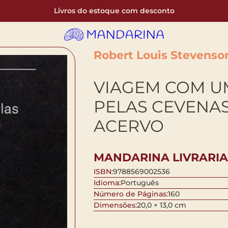
Livros do estoque com desconto
Robert Louis Stevenso
VIAGEM COM U
PELAS CEVENAS
ACERVO
MANDARINA LIVRARIA
ISBN:
9788569002536
Idioma:
Português
Número de Páginas:
160
Dimensões:
20,0 × 13,0 cm