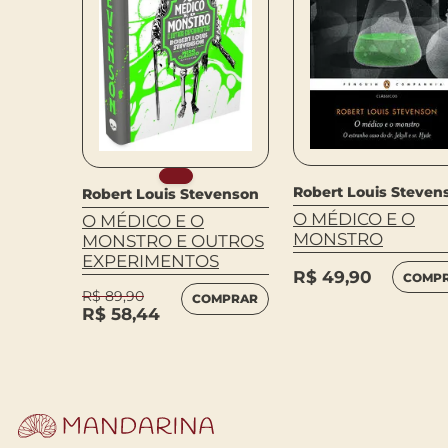
Robert Louis Steven
Robert Louis Stevenson
O MÉDICO E O
O MÉDICO E O
MONSTRO
MONSTRO E OUTROS
EXPERIMENTOS
R$
49,90
COMP
R$
89,90
COMPRAR
R$
58,44