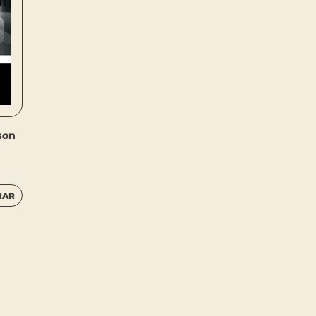
son
RAR