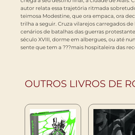
chega a seu destino final, a cidade de Alais. C
autor relata essa trajetória ritmada sobretu
teimosa Modestine, que ora empaca, ora dec
trilha a seguir. Cruza vilarejos carregados de 
cenários de batalhas das guerras protestante
século XVIII, dorme em albergues, ou até n
sente que tem a ???mais hospitaleira das re
OUTROS LIVROS DE R