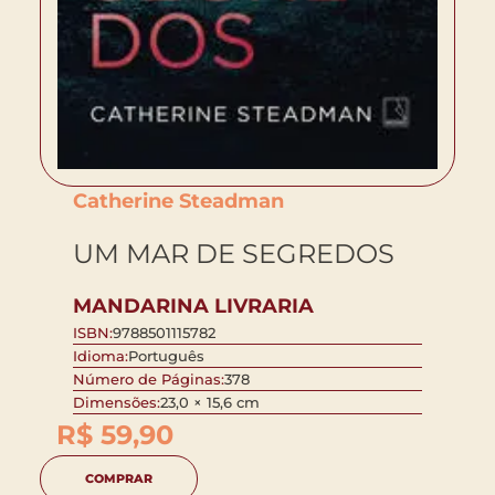
Catherine Steadman
UM MAR DE SEGREDOS
MANDARINA LIVRARIA
ISBN:
9788501115782
Idioma:
Português
Número de Páginas:
378
Dimensões:
23,0 × 15,6 cm
R$
59,90
COMPRAR