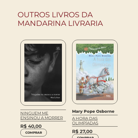
OUTROS LIVROS DA
MANDARINA LIVRARIA
o
ORA?
Akira 
Mary Pope Osborne
NINGUEM ME
DRAGO
ENSINOU A MORRER
A HORA DAS
OLIMPÍADAS
R$
34
R$
40,00
R$
27,00
COM
COMPRAR
COMPRAR