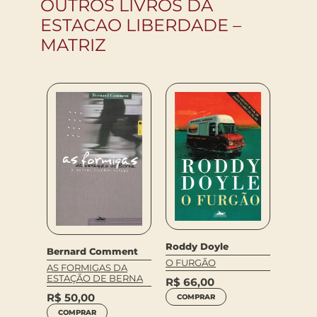
OUTROS LIVROS DA
ESTACAO LIBERDADE –
MATRIZ
ki
Eiko 
Roddy Doyle
Bernard Comment
ENTRE
O FURGÃO
AS FORMIGAS DA
EXPRES
ESTAÇÃO DE BERNA
R$
66,00
R$
62
R$
50,00
COMPRAR
COM
COMPRAR