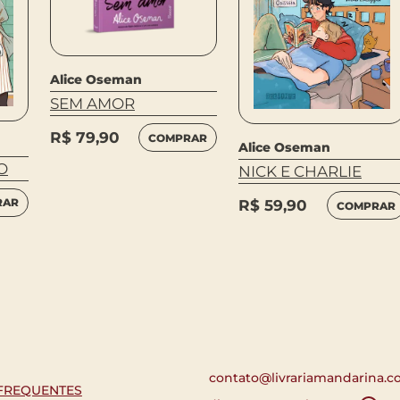
Alice Oseman
SEM AMOR
R$
79,90
COMPRAR
Alice Oseman
O
NICK E CHARLIE
RAR
R$
59,90
COMPRAR
contato@livrariamandarina.c
FREQUENTES