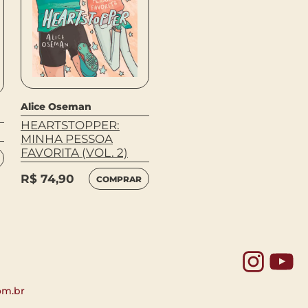
Alice Oseman
Alice Oseman
HEARTSTOPPER:
HEARTSTOPPER:
MINHA PESSOA
DOIS GAROTOS, UM
FAVORITA (VOL. 2)
ENCONTRO (VOL. 1)
R$
74,90
R$
74,90
COMPRAR
COMPRAR
Yo
om.br