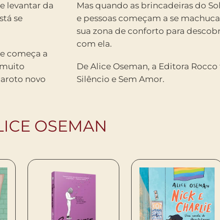
e levantar da
Mas quando as brincadeiras do Sol
stá se
e pessoas começam a se machucar, 
sua zona de conforto para descobri
com ela.
re começa a
 muito
De Alice Oseman, a Editora Rocc
garoto novo
Silêncio e Sem Amor.
LICE OSEMAN