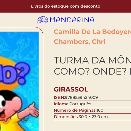
Livros do estoque com desconto
Camilla De La Bedoyer
Chambers, Chri
TURMA DA MÔN
COMO? ONDE? 
GIRASSOL
ISBN:
9788539424009
Idioma:
Português
Número de Páginas:
160
Dimensões:
30,0 × 23,0 cm