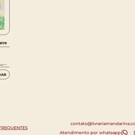
ere
….
RAR
contato@livrariamandarina.c
FREQUENTES
Atendimento por whatsapp