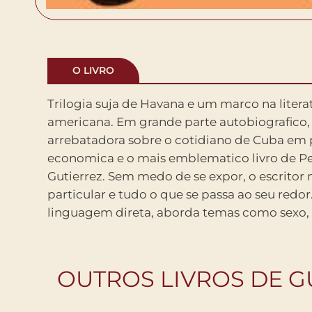
O LIVRO
Trilogia suja de Havana e um marco na literatura latino-
desencanto e luta. Sao relatos dramaticos, e por vezes
americana. Em grande parte autobiografico,
comicos, sempre acompanhados de
arrebatadora sobre o cotidiano de Cuba em p
sensualidade. Trilogia suja de Havana e um d
economica e o mais emblematico livro de P
conjunto de historias de ritmo acelerado, orques
Gutierrez. Sem medo de se expor, o escritor 
um romance. Duras, comoventes e verdadeir
particular e tudo o que se passa ao seu red
revelam um escritor unico, um cronista imp
linguagem direta, aborda temas como sexo,
OUTROS LIVROS DE G