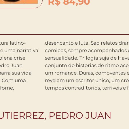
R$
84,90
 e uma narrativa
 muito rum e
lena crise
eslumbrante
edro Juan
tradas como
narra sua vida
as, elas nos
or. Com uma
lacavel em
 fome,
tempos contraditorios, terriveis e 
UTIERREZ, PEDRO JUAN