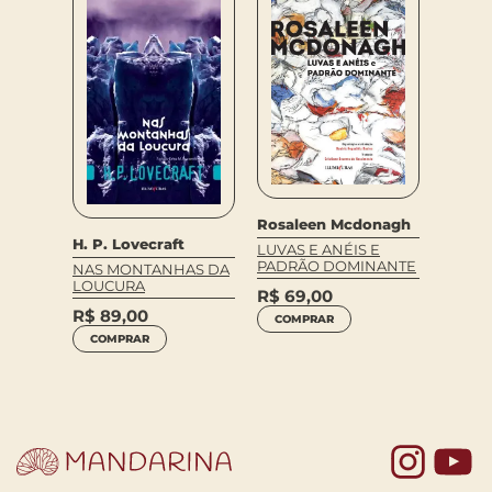
Ana Lu
Rosaleen Mcdonagh
LUME
H. P. Lovecraft
LUVAS E ANÉIS E
PADRÃO DOMINANTE
R$
59
NAS MONTANHAS DA
LOUCURA
R$
69,00
COM
R$
89,00
COMPRAR
COMPRAR
Yo