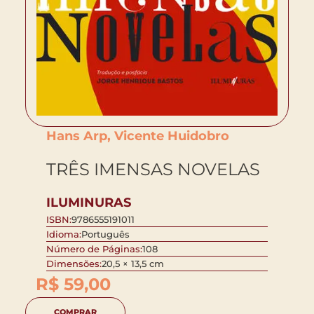
Hans Arp, Vicente Huidobro
TRÊS IMENSAS NOVELAS
ILUMINURAS
ISBN:
9786555191011
Idioma:
Português
Número de Páginas:
108
Dimensões:
20,5 × 13,5 cm
R$
59,00
COMPRAR