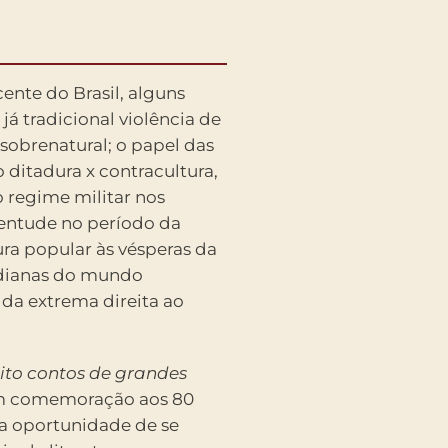
cente do Brasil, alguns
á tradicional violência de
sobrenatural; o papel das
 ditadura x contracultura,
o regime militar nos
uventude no período da
ura popular às vésperas da
tidianas do mundo
 da extrema direita ao
ito contos de grandes
em comemoração aos 80
la oportunidade de se