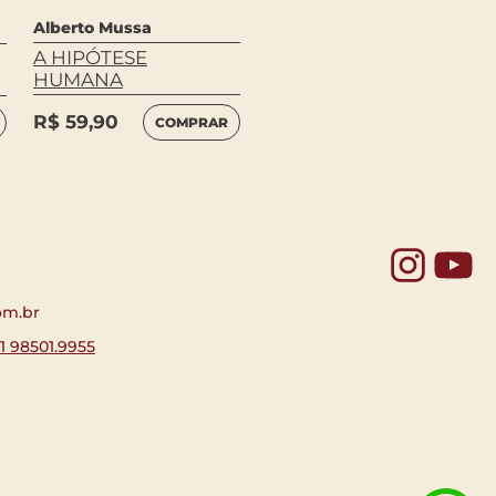
Alberto Mussa
A HIPÓTESE
HUMANA
R$
59,90
COMPRAR
Yo
om.br
11 98501.9955