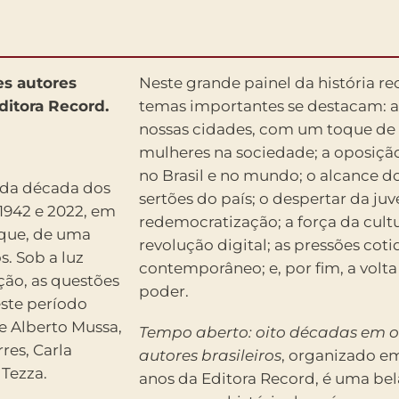
es autores
Neste grande painel da história re
ditora Record.
temas importantes se destacam: a j
nossas cidades, com um toque de 
mulheres na sociedade; a oposição
no Brasil e no mundo; o alcance d
ada década dos
sertões do país; o despertar da j
 1942 e 2022, em
redemocratização; a força da cult
 que, de uma
revolução digital; as pressões co
. Sob a luz
contemporâneo; e, por fim, a volta
ção, as questões
poder.
deste período
e Alberto Mussa,
Tempo aberto: oito décadas em o
res, Carla
autores brasileiros
, organizado 
 Tezza.
anos da Editora Record, é uma be