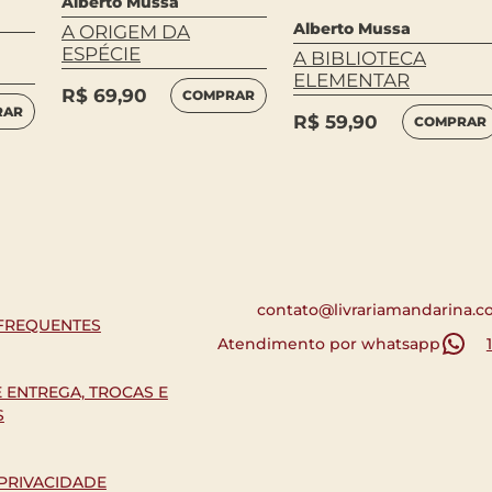
Alberto Mussa
Alberto Mussa
A ORIGEM DA
ESPÉCIE
A BIBLIOTECA
ELEMENTAR
R$
69,90
COMPRAR
RAR
R$
59,90
COMPRAR
contato@livrariamandarina.c
FREQUENTES
Atendimento por whatsapp
E ENTREGA, TROCAS E
S
 PRIVACIDADE