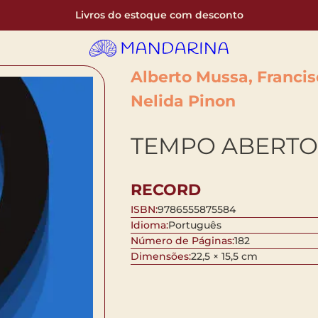
Livros do estoque com desconto
Alberto Mussa, Franci
Nelida Pinon
TEMPO ABERTO
RECORD
ISBN:
9786555875584
Idioma:
Português
Número de Páginas:
182
Dimensões:
22,5 × 15,5 cm