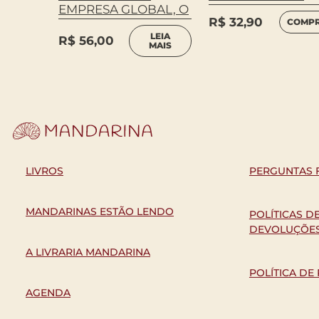
EMPRESA GLOBAL, O
R$
32,90
LEIA
COMP
MAIS
LEIA
R$
56,00
MAIS
LIVROS
PERGUNTAS 
MANDARINAS ESTÃO LENDO
POLÍTICAS D
DEVOLUÇÕE
A LIVRARIA MANDARINA
POLÍTICA DE
AGENDA