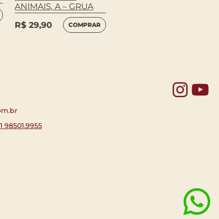
ANIMAIS, A – GRUA
RENASCIMENTO, O
R$
29,90
COMPRAR
LEIA
R$
64,00
MAIS
Yo
om.br
11 98501.9955