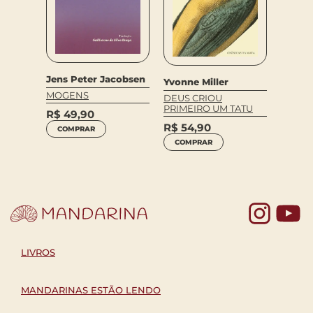
Jens Peter Jacobsen
Yvonne Miller
Jailto
STROS
MOGENS
DEUS CRIOU
ILUST
PRIMEIRO UM TATU
R$
49,90
R$
64
R$
54,90
COMPRAR
COM
COMPRAR
Yo
LIVROS
MANDARINAS ESTÃO LENDO