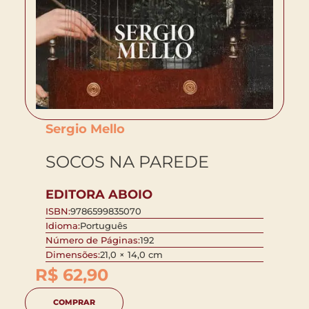
Sergio Mello
SOCOS NA PAREDE
EDITORA ABOIO
ISBN:
9786599835070
Idioma:
Português
Número de Páginas:
192
Dimensões:
21,0 × 14,0 cm
R$
62,90
COMPRAR