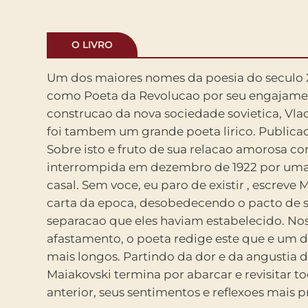
O LIVRO
Um dos maiores nomes da poesia do seculo 
a revolucao, o amor e o futuro, num voo liric
como Poeta da Revolucao por seu engajamento na
pungente. Criticado a epoca por tratar de um tema
construcao da nova sociedade sovietica, Vla
individualista como o amor (o que explica 
foi tambem um grande poeta lirico. Publica
Sobre isto), o poeta defendeu a sua liberdade
Sobre isto e fruto de sua relacao amorosa com
nesta que considerou sua obra-prima e que 
interrompida em dezembro de 1922 por uma 
entre nos, a cancao de Caetano Veloso interp
casal. Sem voce, eu paro de existir , escreve Maiakovski numa
Costa, O amor . Primeira traducao integral da obra no Brasil,
carta da epoca, desobedecendo o pacto de s
a presente edicao bilingue conta ainda com apre
separacao que eles haviam estabelecido. No
notas e estudo critico de Leticia M
afastamento, o poeta redige este que e um 
fotomontagens originais de Aleksandr Rodtc
mais longos. Partindo da dor e da angustia 
selecao da correspondencia entre Maiakovski e 
Maiakovski termina por abarcar e revisitar t
anterior, seus sentimentos e reflexoes mais 