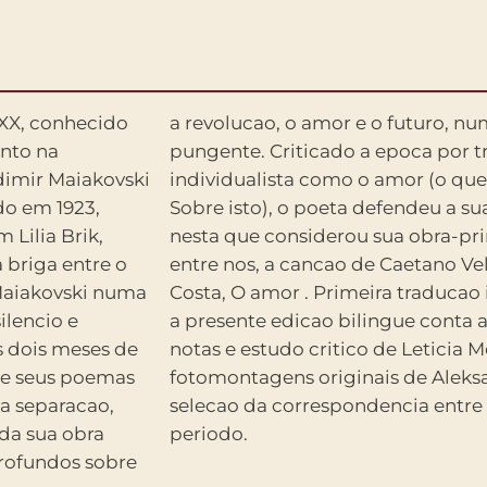
XX, conhecido
o extremamente
dimir Maiakovski
o titulo cifrado
do em 1923,
 de criacao
 Lilia Brik,
deu origem,
briga entre o
retada por Gal
ilencio e
sentacao,
s dois meses de
ei, alem das
de seus poemas
henko e de uma
da separacao,
Lilia Brik no
oda sua obra
periodo.
profundos sobre