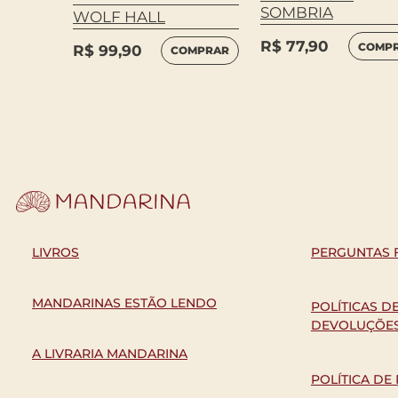
SOMBRIA
??
WOLF HALL
R$
77,90
COMP
R$
99,90
COMPRAR
MPRAR
LIVROS
PERGUNTAS 
MANDARINAS ESTÃO LENDO
POLÍTICAS D
DEVOLUÇÕE
A LIVRARIA MANDARINA
POLÍTICA DE