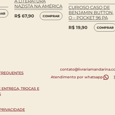
A LITERATURA
NAZISTA NA AMÉRICA
CURIOSO CASO DE
BENJAMIN BUTTON,
RAR
R$
67,90
COMPRAR
O – POCKET 96 PA
R$
19,90
COMPRAR
contato@livrariamandarina.c
FREQUENTES
Atendimento por whatsapp
E ENTREGA, TROCAS E
S
 PRIVACIDADE