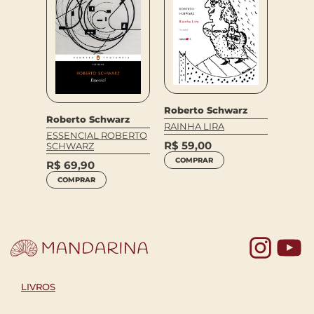
Roberto Schwarz
Roberto Schwarz
RAINHA LIRA
ESSENCIAL ROBERTO
R$
59,00
SCHWARZ
COMPRAR
R$
69,90
COMPRAR
Yo
LIVROS