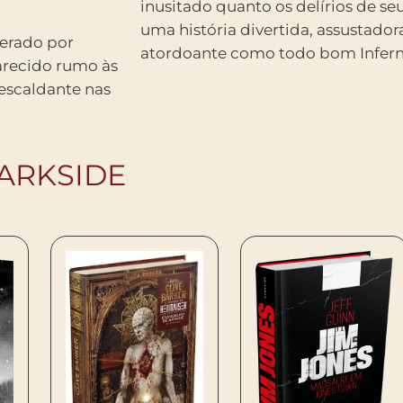
inusitado quanto os delírios de s
uma história divertida, assustadora
derado por
atordoante como todo bom Infern
arecido rumo às
escaldante nas
ARKSIDE