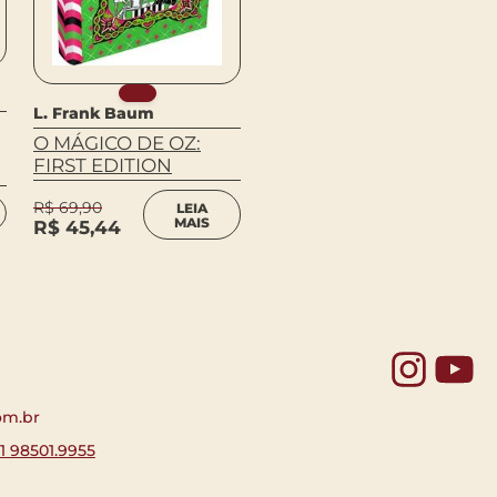
Klaus Mann
MEFISTO
R$
84,90
COMPRAR
L. Frank Baum
R$
55,19
O MÁGICO DE OZ:
FIRST EDITION
R$
69,90
LEIA
MAIS
R$
45,44
Yo
om.br
11 98501.9955