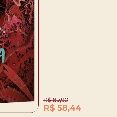
R$
89,90
R$
58,44