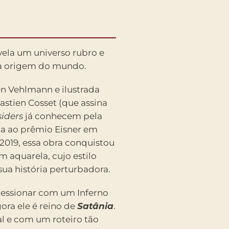
vela um universo rubro e
ra origem do mundo.
en Vehlmann e ilustrada
stien Cosset (que assina
iders
já conhecem pela
da ao prêmio Eisner em
2019, essa obra conquistou
m aquarela, cujo estilo
ua história perturbadora.
ressionar com um Inferno
ora ele é reino de
Satânia
.
l e com um roteiro tão