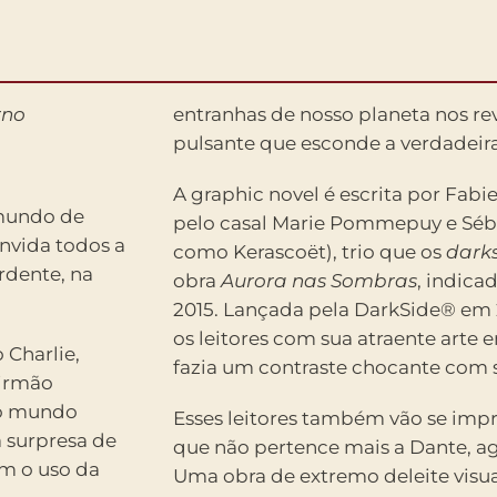
rno
entranhas de nosso planeta nos re
pulsante que esconde a verdadei
A graphic novel é escrita por Fabi
 mundo de
pelo casal Marie Pommepuy e Séba
nvida todos a
como Kerascoët), trio que os
darks
rdente, na
obra
Aurora nas Sombras
, indica
2015. Lançada pela DarkSide® em 
os leitores com sua atraente arte e
Charlie,
fazia um contraste chocante com s
 irmão
 o mundo
Esses leitores também vão se imp
a surpresa de
que não pertence mais a Dante, ag
om o uso da
Uma obra de extremo deleite visua