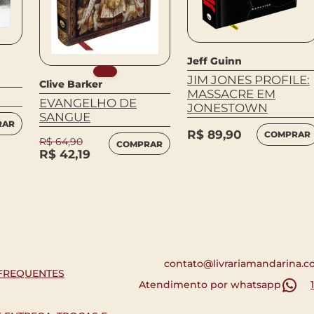
Jeff Guinn
JIM JONES PROFILE:
Clive Barker
MASSACRE EM
EVANGELHO DE
JONESTOWN
SANGUE
RAR
R$
89,90
COMPRAR
R$
64,90
COMPRAR
R$
42,19
contato@livrariamandarina.c
FREQUENTES
Atendimento por whatsapp