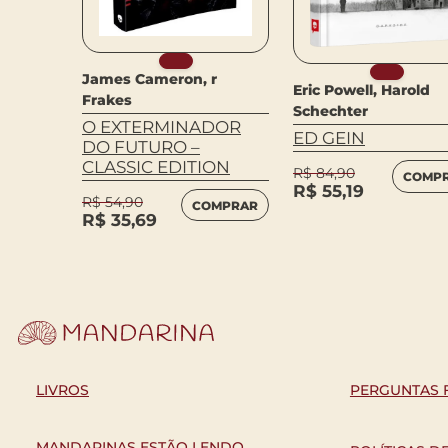
James Cameron, r
Eric Powell, Harold
Frakes
Schechter
u
O EXTERMINADOR
ED GEIN
DO FUTURO –
CLASSIC EDITION
R$
84,90
COMP
MPRAR
R$
55,19
R$
54,90
COMPRAR
R$
35,69
LIVROS
PERGUNTAS 
MANDARINAS ESTÃO LENDO