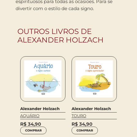
espirituosos para todas as ocasioes. Para se
divertir com o estilo de cada signo.
OUTROS LIVROS DE
ALEXANDER HOLZACH
Alexander Holzach
Alexander Holzach
Alexan
zach
AQUÁRIO
TOURO
GÊME
R$
34,90
R$
34,90
R$
34
COMPRAR
COMPRAR
COM