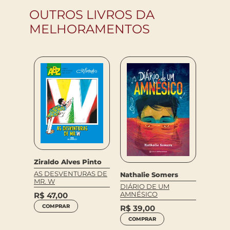
OUTROS LIVROS DA
MELHORAMENTOS
Tino F
A CAS
Ziraldo Alves Pinto
R$
51
AS DESVENTURAS DE
Nathalie Somers
COM
MR. W
O –
DIÁRIO DE UM
AMNÉSICO
R$
47,00
COMPRAR
R$
39,00
COMPRAR