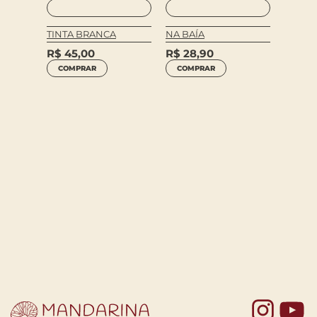
TINTA BRANCA
NA BAÍA
ANTOL
4
CRTIC
R$
45,00
R$
28,90
PERN
COMPRAR
COMPRAR
R$
45
COM
Yo