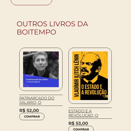
OUTROS LIVROS DA
BOITEMPO
PATRIARCADO DO
SALARIO, O
R$
52,00
Preta 
ESTADO E A
REVOLUCAO, O
COMPRAR
MINHA
R$
53,00
R$
63
COMPRAR