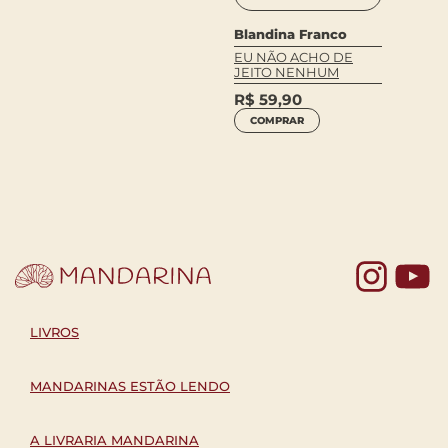
Blandina Franco
EU NÃO ACHO DE
Conn 
JEITO NENHUM
IO
RAVEN
CA
R$
59,90
GUERR
SUA
COMPRAR
R$
79
COM
Yo
LIVROS
MANDARINAS ESTÃO LENDO
A LIVRARIA MANDARINA