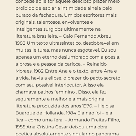
concede ao leitor aquele delicioso prazer meio
proibido de espiar a intimidade alheia pelo
buraco da fechadura. Um dos escritores mais
originais, talentosos, envolventes e
inteligentes surgidos ultimamente na
literatura brasileira. – Caio Fernando Abreu,
1982 Um texto ultrassintetico, desdobravel em
muitas leituras, mas nunca esgotavel. Eu sou
apenas um eterno deslumbrado com a poesia,
a prosa e a pessoa da carioca. – Reinaldo
Moraes, 1982 Entre Ana e o texto, entre Ana e
a vida, havia a elipse, o prazer do pacto secreto
com seu possivel interlocutor. A isso ela
chamava pathos feminino . Disso, ela fez
seguramente a melhor e a mais original
literatura produzida dos anos 1970. – Heloisa
Buarque de Hollanda, 1984 Ela nao foi – ela
fica – como uma fera. – Armando Freitas Filho,
1985 Ana Cristina Cesar deixou uma obra
poetica absolutamente singular no panorama