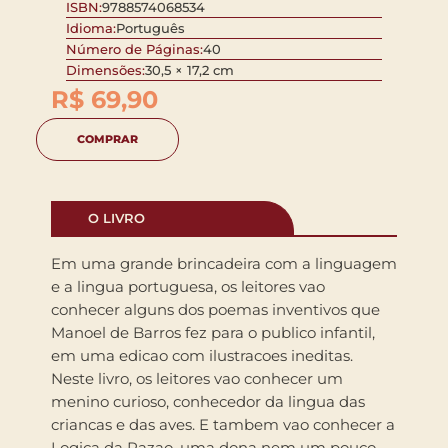
ISBN:
9788574068534
Idioma:
Português
Número de Páginas:
40
Dimensões:
30,5 × 17,2 cm
R$
69,90
COMPRAR
O LIVRO
Em uma grande brincadeira com a linguagem
e a lingua portuguesa, os leitores vao
conhecer alguns dos poemas inventivos que
Manoel de Barros fez para o publico infantil,
em uma edicao com ilustracoes ineditas.
Neste livro, os leitores vao conhecer um
menino curioso, conhecedor da lingua das
criancas e das aves. E tambem vao conhecer a
Logica da Razao, uma dona nem um pouco