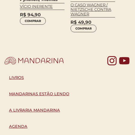
DOS
O CASO WAGNER /
VÍCIO INERENTE
HUMA
NIETZSCHE CONTRA
EXEMP
WAGNER
R$
94,90
R$
79
COMPRAR
R$
49,90
COM
COMPRAR
Yo
LIVROS
MANDARINAS ESTÃO LENDO
A LIVRARIA MANDARINA
AGENDA