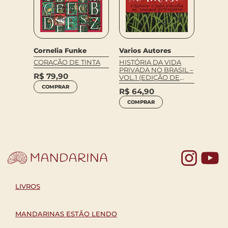
VOLTA
Cornelia Funke
Varios Autores
Fernan
CORAÇÃO DE TINTA
HISTÓRIA DA VIDA
O DES
PRIVADA NO BRASIL –
R$
79,90
VOL.1 (EDIÇÃO DE
R$
59
BOLSO)
COMPRAR
R$
64,90
LEIA 
COMPRAR
Yo
LIVROS
MANDARINAS ESTÃO LENDO