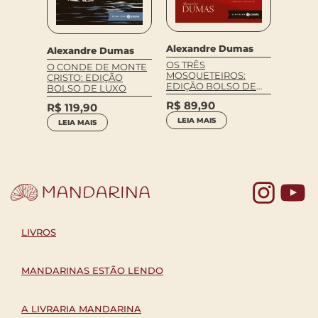
Alexandre Dumas
Alexandre Dumas
mas
Alexa
OS TRÊS
O CONDE DE MONTE
OS TR
MOSQUETEIROS:
CRISTO: EDIÇÃO
S:
MOSQU
EDIÇÃO BOLSO DE
BOLSO DE LUXO
NTADA
EDIÇÃ
LUXO
E ILU
R$
89,90
R$
119,90
R$
14
LEIA MAIS
LEIA MAIS
LEIA 
Yo
LIVROS
MANDARINAS ESTÃO LENDO
A LIVRARIA MANDARINA