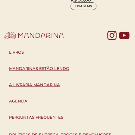
LEIA 
LEIA MAIS
Yo
LIVROS
MANDARINAS ESTÃO LENDO
A LIVRARIA MANDARINA
AGENDA
PERGUNTAS FREQUENTES
POLÍTICAS DE ENTREGA, TROCAS E DEVOLUÇÕES