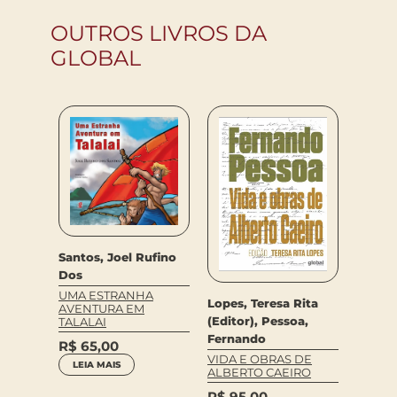
OUTROS LIVROS DA
GLOBAL
Santos, Joel Rufino
Dos
UMA ESTRANHA
Lopes, Teresa Rita
lio
AVENTURA EM
Carlo
(Editor), Pessoa,
TALALAI
RAGOS
De And
HAS
Fernando
R$
65,00
Camar
VIDA E OBRAS DE
LEIA MAIS
UM FI
ALBERTO CAEIRO
R$
59
R$
95,00