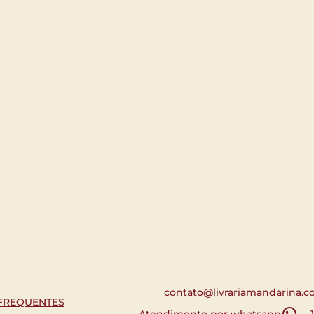
contato@livrariamandarina.c
FREQUENTES
Atendimento por whatsapp