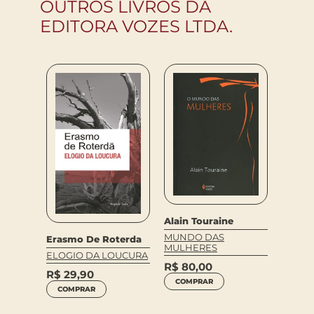
OUTROS LIVROS DA
EDITORA VOZES LTDA.
Alain Touraine
o
MUNDO DAS
Thoma
Erasmo De Roterda
o,
MULHERES
OS DI
ELOGIO DA LOUCURA
HOME
R$
80,00
R$
29,90
OS
COMPRAR
R$
41
COMPRAR
COM